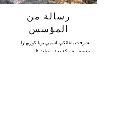
رسالة من
المؤسس
تشرفت بلقائكم،
اسمي
يويا كوريهارا،
مؤسس شركة يو تي هيلث تك
.
لا يقتصر الأمر على كون أعمالنا مطلوبة
من السوق فحسب، بل نعتقد أيضاً أنها ذات
أهمية اجتماعية كبيرة في ضوء شيخوخة
المجتمع المستمرة.
من خلال هذا المشروع، نود أن نعرب عن
امتناننا للأطباء والمسؤولين الحكوميين
الذين دعموا شركتنا بقوة في الممارسة
السريرية حتى يومنا هذا، وقبل كل شيء
للمرضى الذين قدموا لنا آراءهم الصريحة.