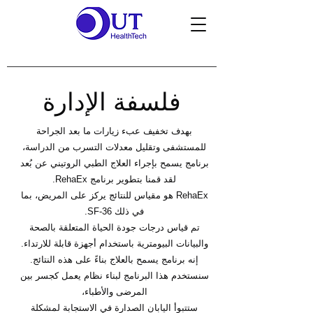
فلسفة الإدارة
بهدف تخفيف عبء زيارات ما بعد الجراحة
للمستشفى وتقليل معدلات التسرب من الدراسة،
برنامج يسمح بإجراء العلاج الطبي الروتيني عن بُعد
لقد قمنا بتطوير برنامج RehaEx.
RehaEx هو مقياس للنتائج يركز على المريض، بما
في ذلك SF-36.
تم قياس درجات جودة الحياة المتعلقة بالصحة
والبيانات البيومترية باستخدام أجهزة قابلة للارتداء.
إنه برنامج يسمح بالعلاج بناءً على هذه النتائج.
سنستخدم هذا البرنامج لبناء نظام يعمل كجسر بين
المرضى والأطباء،
ستتبوأ اليابان الصدارة في الاستجابة لمشكلة