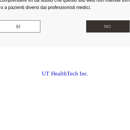
 comprendere fin da subito che questo sito web non intende forni
o a pazienti diversi dai professionisti medici.
NO
SÌ
UT
HealthTech Inc.