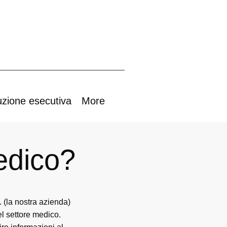
uzione esecutiva
More
edico?
 (la nostra azienda)
el settore medico.